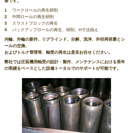
要です。
1
. ワークロールの再生研削
2
. 中間ロールの再生研削
3
. スラストブロックの再生
4
. バックアップロールの再生、研削、H寸法揃え
内輪、外輪の新作、リグラインド、分解、洗浄、外径再研磨とシ
ールの交換、
およびトルク管理等、軸受の再生は是非お任せ
ください。
弊社では圧延機用軸受の設計・製作、メンテナンスにおける長年
の実績をベースとした設備トータルでのサポートが
可能です。